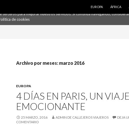
SALTAR AL CONTENIDO
EUROPA
ÁFRICA
de terceros para mejorar nuestros servicios. Si continúa navegando, conside
olítica de cookies
Archivo por meses: marzo 2016
EUROPA
4 DÍAS EN PARIS, UN VIAJ
EMOCIONANTE
25 MARZO, 2016
ADMIN DE CALLEJEROS VIAJEROS
DEJA 
COMENTARIO