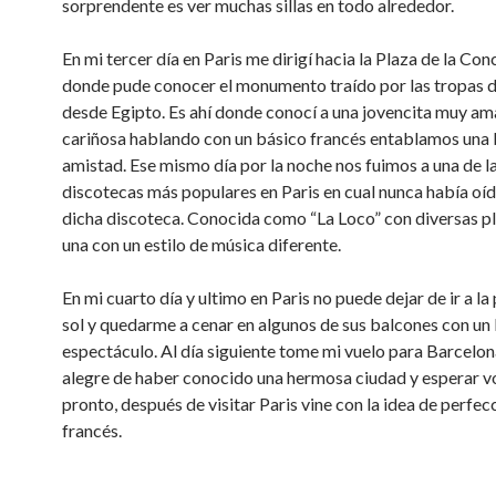
sorprendente es ver muchas sillas en todo alrededor.
En mi tercer día en Paris me dirigí hacia la Plaza de la Con
donde pude conocer el monumento traído por las tropas
desde Egipto. Es ahí donde conocí a una jovencita muy am
cariñosa hablando con un básico francés entablamos una 
amistad. Ese mismo día por la noche nos fuimos a una de l
discotecas más populares en Paris en cual nunca había oí
dicha discoteca. Conocida como “La Loco” con diversas pl
una con un estilo de música diferente.
En mi cuarto día y ultimo en Paris no puede dejar de ir a la
sol y quedarme a cenar en algunos de sus balcones con un
espectáculo. Al día siguiente tome mi vuelo para Barcelo
alegre de haber conocido una hermosa ciudad y esperar v
pronto, después de visitar Paris vine con la idea de perfec
francés.