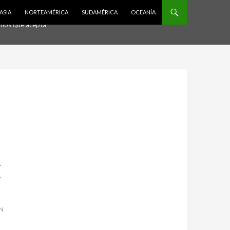
Acepto
ASIA
NORTEAMÉRICA
SUDAMÉRICA
OCEANÍA
ramos que acepta
E
UN