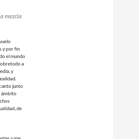
una mezcla
 vuelo
 y por fin
odo el mundo
 sobretodo a
edia, y
ealidad.
ncanto junto
n ámbito
uchos
ualidad, de
antes y me