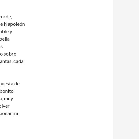
corde,
 de Napoleón
able y
bella
as
do sobre
antas, cada
 puesta de
 bonito
na, muy
olver
cionar mi