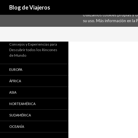
Buscar
Uso de Cookies
Blog de Viajeros
Utilizamos cookies propias y 
su uso. Más información en la
P
Consejos y Experiencias para
Descubrir todos los Rincones
de Mundo
EUROPA
ÁFRICA
ASIA
NORTEAMÉRICA
SUDAMÉRICA
OCEANÍA