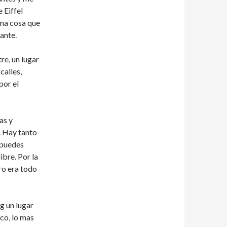
e Eiffel
sma cosa que
nante.
re, un lugar
calles,
por el
as y
 Hay tanto
 puedes
ibre. Por la
ro era todo
g un lugar
co, lo mas