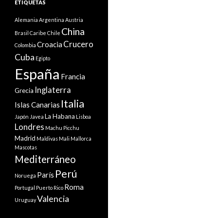
ETIQUETAS
Alemania
Argentina
Austria
China
Brasil
Caribe
Chile
Crucero
Croacia
Colombia
Cuba
Egipto
España
Francia
Inglaterra
Grecia
Italia
Islas Canarias
La Habana
Japón
Javea
Lisboa
Londres
Machu Picchu
Madrid
Maldivas
Mali
Mallorca
Mascotas
Mediterráneo
Perú
París
Noruega
Roma
Portugal
Puerto Rico
Valencia
Uruguay