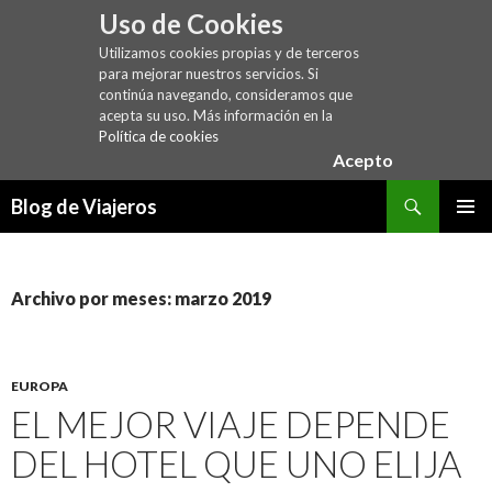
Uso de Cookies
Utilizamos cookies propias y de terceros
para mejorar nuestros servicios. Si
continúa navegando, consideramos que
acepta su uso. Más información en la
Política de cookies
Acepto
Buscar
Blog de Viajeros
SALTAR
MENÚ
AL
PRINCI
CONTENIDO
Archivo por meses: marzo 2019
EUROPA
EL MEJOR VIAJE DEPENDE
DEL HOTEL QUE UNO ELIJA