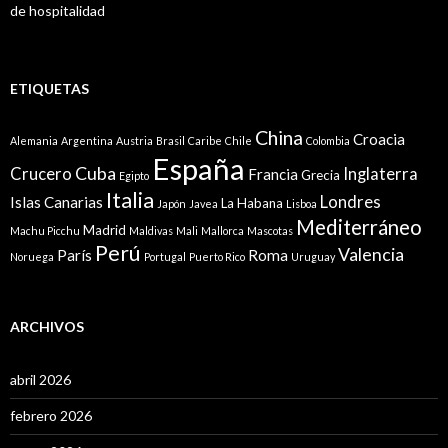
de hospitalidad
ETIQUETAS
China
Croacia
Alemania
Argentina
Austria
Brasil
Caribe
Chile
Colombia
España
Cuba
Crucero
Inglaterra
Francia
Grecia
Egipto
Italia
Londres
Islas Canarias
La Habana
Japón
Javea
Lisboa
Mediterráneo
Madrid
Machu Picchu
Maldivas
Mali
Mallorca
Mascotas
Perú
Valencia
París
Roma
Noruega
Portugal
Puerto Rico
Uruguay
ARCHIVOS
abril 2026
febrero 2026