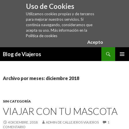
Uso de Cookies
Utilizamos cookies propias y de terceros
para mejorar nuestros servicios. Si
continúa navegando, consideramos que
acepta su uso. Más información en la
Política de cookies
Acepto
Buscar
Blog de Viajeros
SALTAR
MENÚ
AL
PRINCI
CONTENIDO
Archivo por meses: diciembre 2018
SIN CATEGORÍA
VIAJAR CON TU MASCOTA
4 DICIEMBRE, 2018
ADMIN DE CALLEJEROS VIAJEROS
1
COMENTARIO