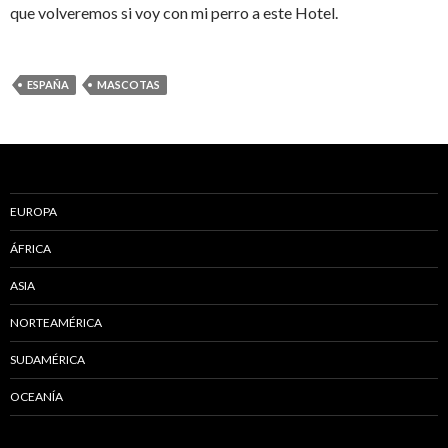
que volveremos si voy con mi perro a este Hotel.
ESPAÑA
MASCOTAS
EUROPA
ÁFRICA
ASIA
NORTEAMÉRICA
SUDAMÉRICA
OCEANÍA