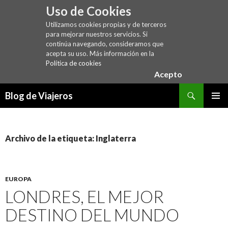
Uso de Cookies
Utilizamos cookies propias y de terceros
para mejorar nuestros servicios. Si
continúa navegando, consideramos que
acepta su uso. Más información en la
Política de cookies
Acepto
Buscar
Blog de Viajeros
SALTAR
MENÚ
AL
PRINCI
CONTENIDO
Archivo de la etiqueta: Inglaterra
EUROPA
LONDRES, EL MEJOR
DESTINO DEL MUNDO