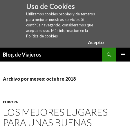
Uso de Cookies
Utilizamos cookies propias y de terceros
para mejorar nuestros servicios. Si
continúa navegando, consideramos que
acepta su uso. Más información en la
Política de cookies
Acepto
Buscar
Blog de Viajeros
SALTAR
MENÚ
AL
PRINCI
CONTENIDO
Archivo por meses: octubre 2018
EUROPA
LOS MEJORES LUGARES
PARA UNAS BUENAS