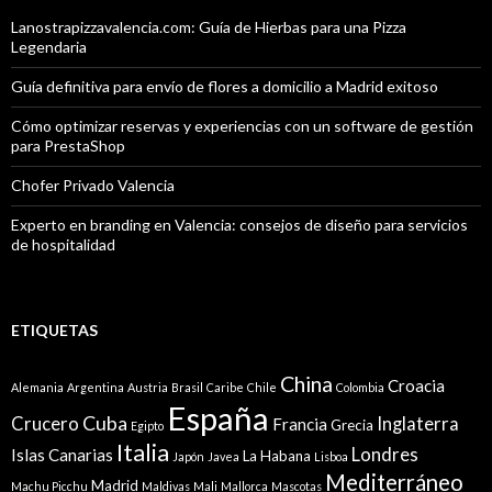
Lanostrapizzavalencia.com: Guía de Hierbas para una Pizza
Legendaria
Guía definitiva para envío de flores a domicilio a Madrid exitoso
Cómo optimizar reservas y experiencias con un software de gestión
para PrestaShop
Chofer Privado Valencia
Experto en branding en Valencia: consejos de diseño para servicios
de hospitalidad
ETIQUETAS
China
Croacia
Alemania
Argentina
Austria
Brasil
Caribe
Chile
Colombia
España
Cuba
Crucero
Inglaterra
Francia
Grecia
Egipto
Italia
Londres
Islas Canarias
La Habana
Japón
Javea
Lisboa
Mediterráneo
Madrid
Machu Picchu
Maldivas
Mali
Mallorca
Mascotas