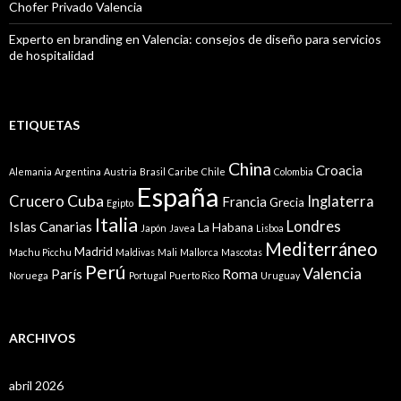
Chofer Privado Valencia
Experto en branding en Valencia: consejos de diseño para servicios
de hospitalidad
ETIQUETAS
China
Croacia
Alemania
Argentina
Austria
Brasil
Caribe
Chile
Colombia
España
Cuba
Crucero
Inglaterra
Francia
Grecia
Egipto
Italia
Londres
Islas Canarias
La Habana
Japón
Javea
Lisboa
Mediterráneo
Madrid
Machu Picchu
Maldivas
Mali
Mallorca
Mascotas
Perú
Valencia
París
Roma
Noruega
Portugal
Puerto Rico
Uruguay
ARCHIVOS
abril 2026