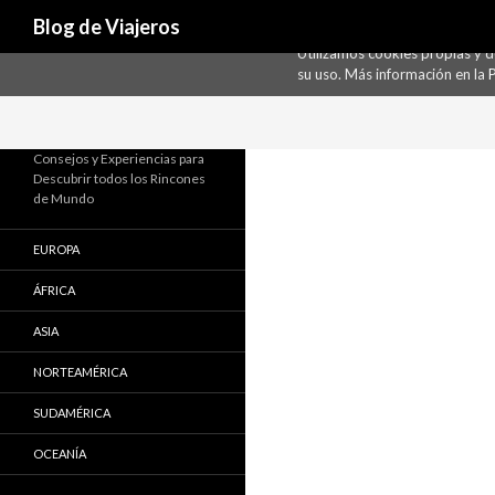
Buscar
Uso de Cookies
Blog de Viajeros
Utilizamos cookies propias y 
su uso. Más información en la
P
Consejos y Experiencias para
Descubrir todos los Rincones
de Mundo
EUROPA
ÁFRICA
ASIA
NORTEAMÉRICA
SUDAMÉRICA
OCEANÍA