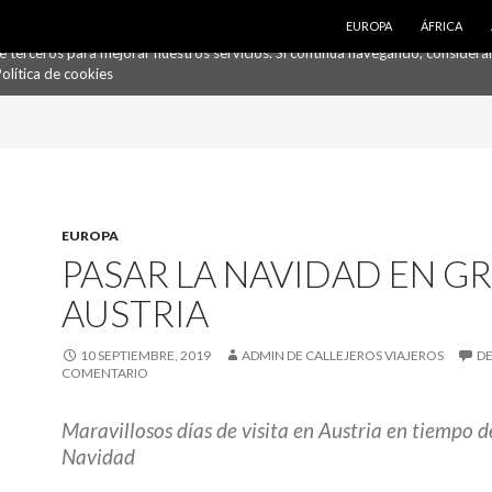
SALTAR AL CONTENIDO
EUROPA
ÁFRICA
de terceros para mejorar nuestros servicios. Si continúa navegando, conside
olítica de cookies
EUROPA
PASAR LA NAVIDAD EN GR
AUSTRIA
10 SEPTIEMBRE, 2019
ADMIN DE CALLEJEROS VIAJEROS
DE
COMENTARIO
Maravillosos días de visita en Austria en tiempo d
Navidad