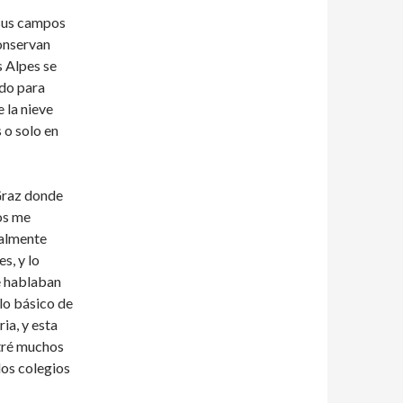
 sus campos
conservan
s Alpes se
odo para
 la nieve
s o solo en
 Graz donde
os me
ealmente
s, y lo
e hablaban
lo básico de
ia, y esta
ntré muchos
los colegios