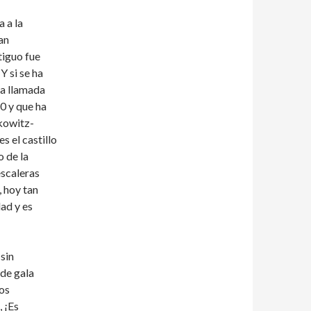
a a la
an
tiguo fue
Y si se ha
la llamada
0 y que ha
kowitz-
s el castillo
o de la
escaleras
 hoy tan
dad y es
sin
 de gala
vos
 ¡Es