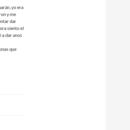
arán, yo era
ron y me
entar dar
ora siento el
 a dar unos
s
sonas que