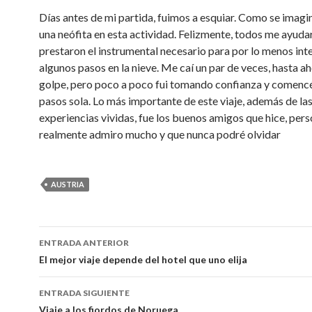
Días antes de mi partida, fuimos a esquiar. Como se imagin
una neófita en esta actividad. Felizmente, todos me ayuda
prestaron el instrumental necesario para por lo menos int
algunos pasos en la nieve. Me caí un par de veces, hasta ah
golpe, pero poco a poco fui tomando confianza y comencé
pasos sola. Lo más importante de este viaje, además de la
experiencias vividas, fue los buenos amigos que hice, per
realmente admiro mucho y que nunca podré olvidar
AUSTRIA
Navegación
ENTRADA ANTERIOR
de
El mejor viaje depende del hotel que uno elija
entradas
ENTRADA SIGUIENTE
Viaje a los fiordos de Noruega