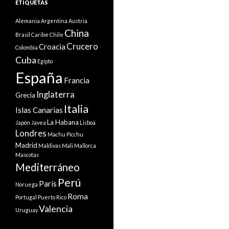
ETIQUETAS
Alemania
Argentina
Austria
China
Brasil
Caribe
Chile
Crucero
Croacia
Colombia
Cuba
Egipto
España
Francia
Inglaterra
Grecia
Italia
Islas Canarias
La Habana
Japón
Javea
Lisboa
Londres
Machu Picchu
Madrid
Maldivas
Mali
Mallorca
Mascotas
Mediterráneo
Perú
París
Noruega
Roma
Portugal
Puerto Rico
Valencia
Uruguay