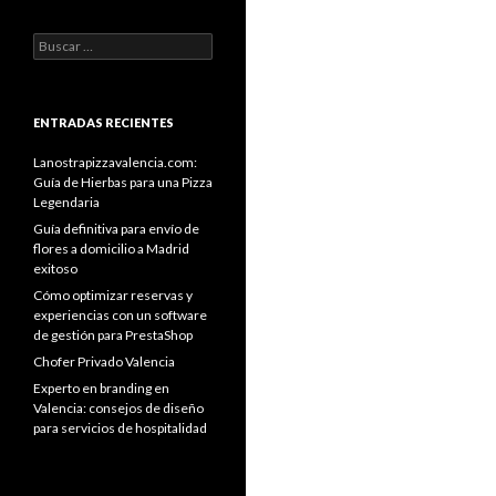
Buscar:
ENTRADAS RECIENTES
Lanostrapizzavalencia.com:
Guía de Hierbas para una Pizza
Legendaria
Guía definitiva para envío de
flores a domicilio a Madrid
exitoso
Cómo optimizar reservas y
experiencias con un software
de gestión para PrestaShop
Chofer Privado Valencia
Experto en branding en
Valencia: consejos de diseño
para servicios de hospitalidad