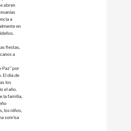
se abren
tesanías
encia a
ualmente en
videños.
as fiestas,
rcanos a
e Paz” por
 El día de
as los
o el año.
 la familia,
deño
, los niños,
na sonrisa