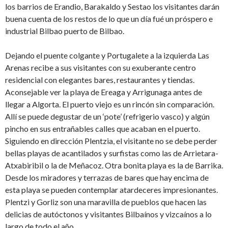
los barrios de Erandio, Barakaldo y Sestao los visitantes darán
buena cuenta de los restos de lo que un día fué un próspero e
industrial Bilbao puerto de Bilbao.
Dejando el puente colgante y Portugalete a la izquierda Las
Arenas recibe a sus visitantes con su exuberante centro
residencial con elegantes bares, restaurantes y tiendas.
Aconsejable ver la playa de Ereaga y Arrigunaga antes de
llegar a Algorta. El puerto viejo es un rincón sin comparación.
Allí se puede degustar de un ‘pote’ (refrigerio vasco) y algún
pincho en sus entrañables calles que acaban en el puerto.
Siguiendo en dirección Plentzia, el visitante no se debe perder
bellas playas de acantilados y surfistas como las de Arrietara-
Atxabiribil o la de Meñacoz. Otra bonita playa es la de Barrika.
Desde los miradores y terrazas de bares que hay encima de
esta playa se pueden contemplar atardeceres impresionantes.
Plentzi y Gorliz son una maravilla de pueblos que hacen las
delicias de autóctonos y visitantes Bilbaínos y vizcaínos a lo
largo de todo el año.