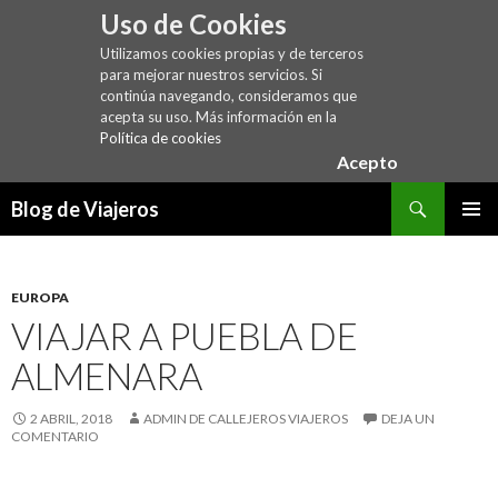
Uso de Cookies
Utilizamos cookies propias y de terceros
para mejorar nuestros servicios. Si
continúa navegando, consideramos que
acepta su uso. Más información en la
Política de cookies
Acepto
Buscar
Blog de Viajeros
SALTAR
MENÚ
AL
PRINCI
CONTENIDO
EUROPA
VIAJAR A PUEBLA DE
ALMENARA
2 ABRIL, 2018
ADMIN DE CALLEJEROS VIAJEROS
DEJA UN
COMENTARIO