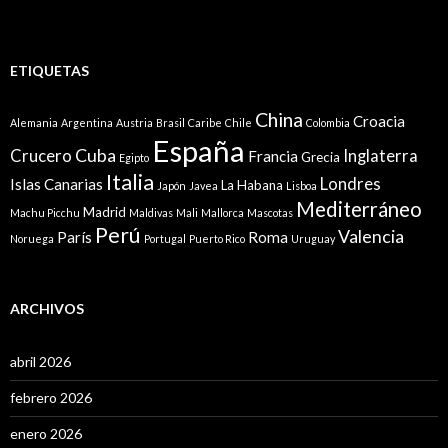
ETIQUETAS
China
Croacia
Alemania
Argentina
Austria
Brasil
Caribe
Chile
Colombia
España
Cuba
Crucero
Inglaterra
Francia
Grecia
Egipto
Italia
Londres
Islas Canarias
La Habana
Japón
Javea
Lisboa
Mediterráneo
Madrid
Machu Picchu
Maldivas
Mali
Mallorca
Mascotas
Perú
Valencia
París
Roma
Noruega
Portugal
Puerto Rico
Uruguay
ARCHIVOS
abril 2026
febrero 2026
enero 2026