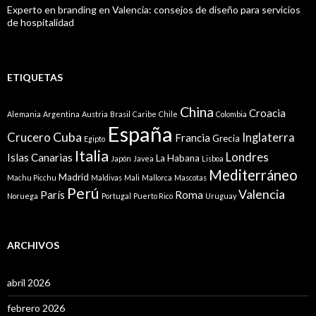
Experto en branding en Valencia: consejos de diseño para servicios
de hospitalidad
ETIQUETAS
China
Croacia
Alemania
Argentina
Austria
Brasil
Caribe
Chile
Colombia
España
Cuba
Crucero
Inglaterra
Francia
Grecia
Egipto
Italia
Londres
Islas Canarias
La Habana
Japón
Javea
Lisboa
Mediterráneo
Madrid
Machu Picchu
Maldivas
Mali
Mallorca
Mascotas
Perú
Valencia
París
Roma
Noruega
Portugal
Puerto Rico
Uruguay
ARCHIVOS
abril 2026
febrero 2026