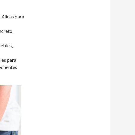
etálicas para
ncreto,
ebles,
ales para
ponentes