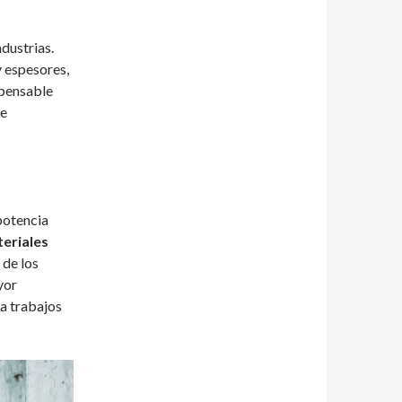
ndustrias.
y espesores,
spensable
de
 potencia
teriales
 de los
yor
ra trabajos