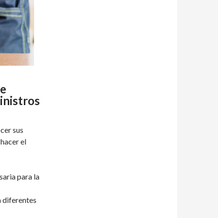
ue
inistros
cer sus
hacer el
aria para la
a diferentes