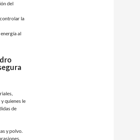
ión del
controlar la
energía al
adro
 segura
iales,
 y quienes le
didas de
as y polvo.
brasiones.