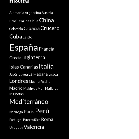
ETIQUETAS
Alemania
Argentina
Austria
China
Brasil
Caribe
Chile
Crucero
Croacia
Colombia
Cuba
Egipto
España
Francia
Inglaterra
Grecia
Italia
Islas Canarias
La Habana
Japón
Javea
Lisboa
Londres
Machu Picchu
Madrid
Maldivas
Mali
Mallorca
Mascotas
Mediterráneo
Perú
París
Noruega
Roma
Portugal
Puerto Rico
Valencia
Uruguay