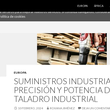
SALTAR AL CONTENIDO
EUROPA
ÁFRICA
de terceros para mejorar nuestros servicios. Si continúa navegando, conside
olítica de cookies
EUROPA
SUMINISTROS INDUSTRIA
PRECISIÓN Y POTENCIA 
TALADRO INDUSTRIAL
10 FEBRERO, 2024
ROXANA JIMÉNEZ
DEJA UN COMENTA