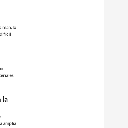
oimán, lo
ifícil
un
eriales
 la
e
na amplia