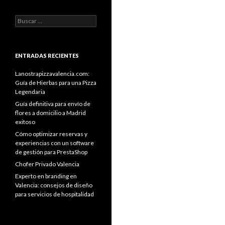
Buscar:
ENTRADAS RECIENTES
Lanostrapizzavalencia.com:
Guía de Hierbas para una Pizza
Legendaria
Guía definitiva para envío de
flores a domicilio a Madrid
exitoso
Cómo optimizar reservas y
experiencias con un software
de gestión para PrestaShop
Chofer Privado Valencia
Experto en branding en
Valencia: consejos de diseño
para servicios de hospitalidad