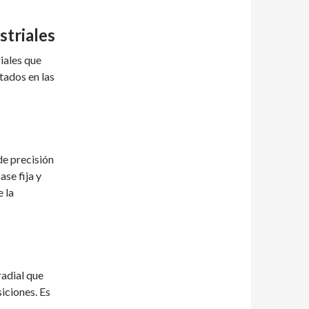
striales
iales que
tados en las
de precisión
ase fija y
 la
radial que
iciones. Es